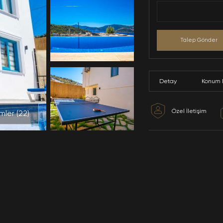
Tüm Resimler (
22
)