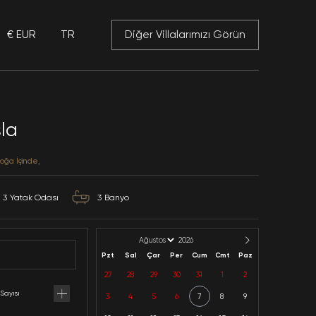
€ EUR
TR
 Mansory
Villa Blue Kisla
Antalya / Kalkan / Kisla
Kategoriler: Denize Yakın, Doğa İçinde,
6
Kapasite
3
Yatak Odası