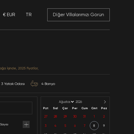
€ EUR
TR
 Mansory
Villa Anka
Antalya / Kalkan / Yesilköy
Kategoriler: Muhafazakar, Doğa İçinde, 2025 Fiyatlar,
6
Kapasite
3
Yatak Odası