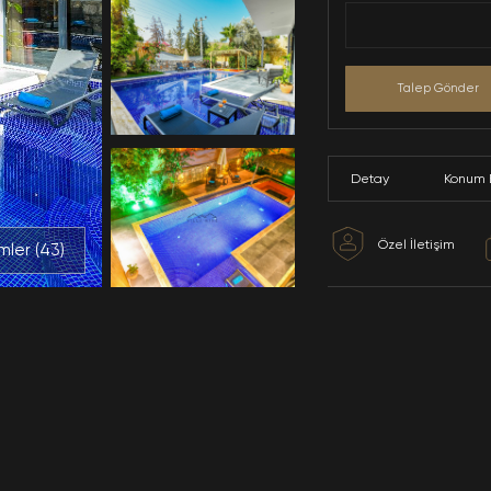
Tüm Resimler (
43
)