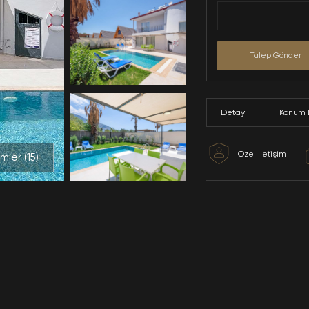
Tüm Resimler (
15
)