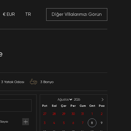
€ EUR
TR
 Mansory
Villa Alya Life
Muğla / Fethiye / Ovacık
Kategoriler: Doğa İçinde,
6
Kapasite
3
Yatak Odası