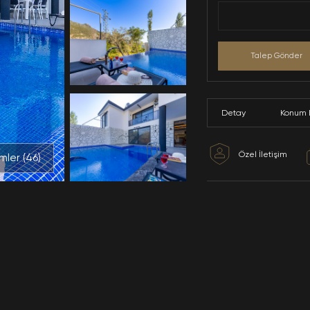
Tüm Resimler (
46
)