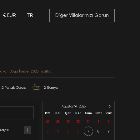
€ EUR
TR
 Mansory
Villa CK 2
Antalya / Kalkan / Islamlar
Kategoriler: Balayı, Muhafazakar, Doğa İçinde, 2025 Fiy
4
Kapasite
2
Yatak Odası