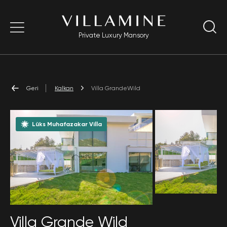
Private Luxury Mansory
Geri
Kalkan
Villa GrandeWild
Lüks Muhafazakar Villa
Villa Grande Wild