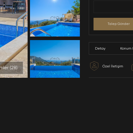
Tüm Resimler (
28
)