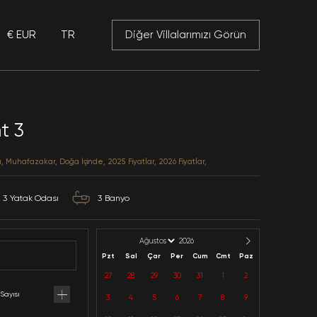
€ EUR
TR
 Mansory
Villa Starlight 3
Antalya / Kalkan / Üzümlü
Kategoriler: Deniz Manzaralı, Muhafazakar, Doğa İçinde,
6
Kapasite
3
Yatak Odası