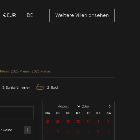
€ EUR
DE
 Mansory
Villa Ard 2
Antalya / Kalkan / Kiziltas
Kategorie: Meerblick, Nähe Meer, 2025 Preise, 2026 Pr
6
Kapazität
3
Schlafzimmer