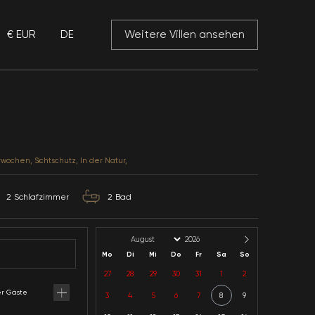
€ EUR
DE
 Mansory
Villa Ela 1
Antalya / Kalkan / Üzümlü
Kategorie: Kinderpool, Flitterwochen, Sichtschutz, In d
4
Kapazität
2
Schlafzimmer