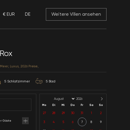
€ EUR
DE
 Mansory
Villa Ocean Rox
Antalya / Kalkan / Kalamar
Kategorie: Meerblick, Nähe Meer, Luxus, 2026 Preise,
10
Kapazität
5
Schlafzimmer