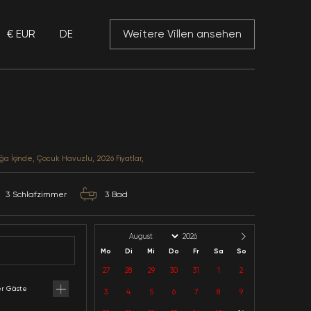
€ EUR
DE
 Mansory
Villa Full 2
Muğla / Fethiye / Hisarönü
Kategorie: Denize Yakın, Doğa İçinde, Çocuk Havuzlu, 2
6
Kapazität
3
Schlafzimmer