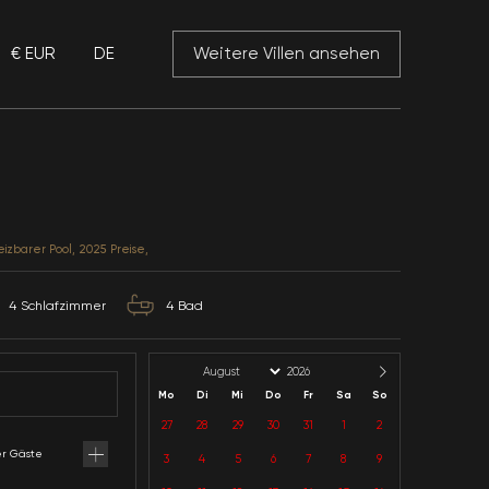
€ EUR
DE
 Mansory
Villa Daisy 1
Muğla / Fethiye / Ovacik
Kategorie: Nähe Meer, Beheizbarer Pool, 2025 Preise,
8
Kapazität
4
Schlafzimmer