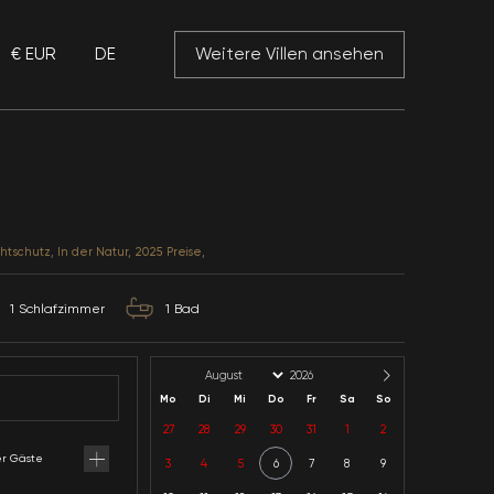
€ EUR
DE
 Mansory
Villa Lilyum 1
Muğla / Fethiye / Kayaköy
Kategorie: Flitterwochen, Sichtschutz, In der Natur, 20
2
Kapazität
1
Schlafzimmer