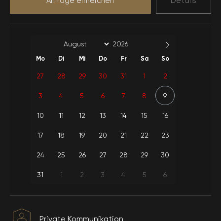
Anfrage einreichen
Details
Fernseher.
Extra
Geeignet für
W-lan
Leinenhandtuch
Flitterwochen
Verwendung von
Wasserverbrauch
Flaschengas
Mo
Di
Mi
Do
Fr
Sa
So
Wöchentliche
Reinigung-Blätter-
27
28
29
30
31
1
2
Handtücher
3
4
5
6
7
8
9
10
11
12
13
14
15
16
17
18
19
20
21
22
23
24
25
26
27
28
29
30
31
1
2
3
4
5
6
Private Kommunikation