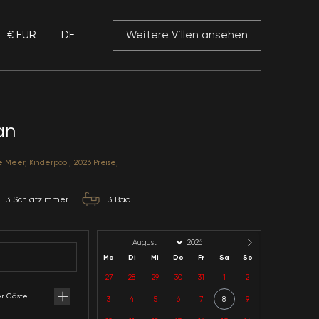
€ EUR
DE
 Mansory
Villa Es Kalkan
Antalya / Kalkan / Merkez
Kategorie: Sichtschutz, Nähe Meer, Kinderpool, 2026 P
6
Kapazität
3
Schlafzimmer