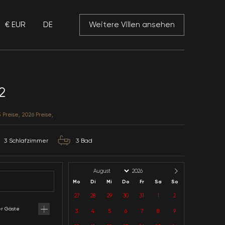
€ EUR
DE
 Mansory
Villa Dream 2
Muğla / Fethiye / Hisarönü
Kategorie: Nähe Meer, 2025 Preise, 2026 Preise,
6
Kapazität
3
Schlafzimmer