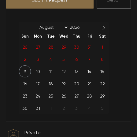
Submit Request
Detail
Electric
Water use
Extra Linen-Towel
3. Yatak Odası
Cylinder-Gas
Pool-Garden Use
2 Single bed
Usage
1 Bathroom-Toilet
1 Air conditioning
Sun
Mon
Tue
Wed
Thu
Fri
Sat
Weekly Cleaning-
Internet
Sheets-Towels
26
27
28
29
30
31
1
2
3
4
5
6
7
8
9
10
11
12
13
14
15
16
17
18
19
20
21
22
23
24
25
26
27
28
29
30
31
1
2
3
4
5
Private